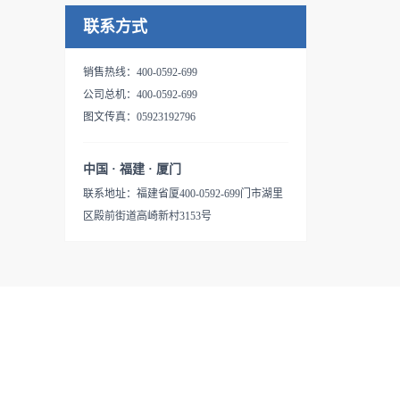
联系方式
销售热线：400-0592-699
公司总机：400-0592-699
图文传真：05923192796
中国 · 福建 · 厦门
联系地址：福建省厦400-0592-699门市湖里
区殿前街道高崎新村3153号