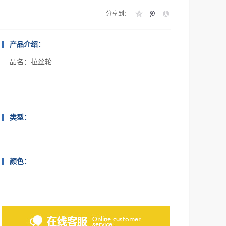
分享到：
产品介绍：
品名：拉丝轮
类型：
颜色：