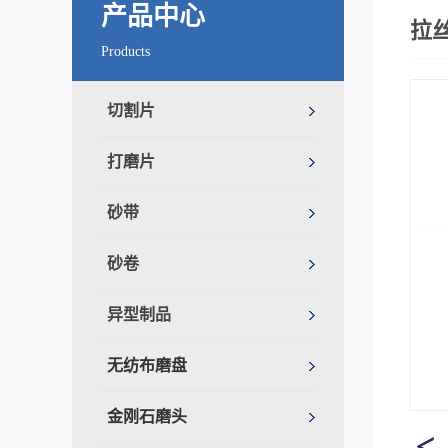
产品中心
拉
Products
切割片
打磨片
砂带
砂卷
异型制品
无纺布磨盘
金刚石磨头