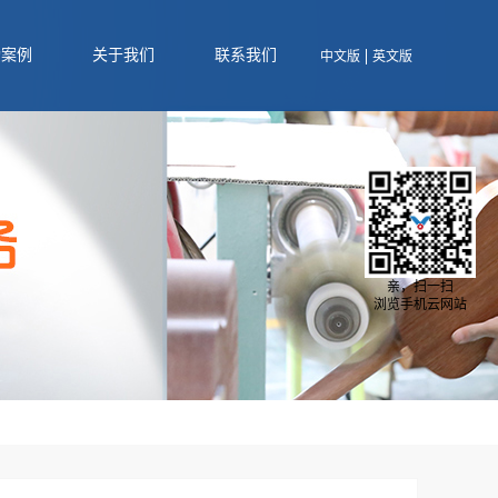
功案例
关于我们
联系我们
中文版
英文版
亲，扫一扫
浏览手机云网站