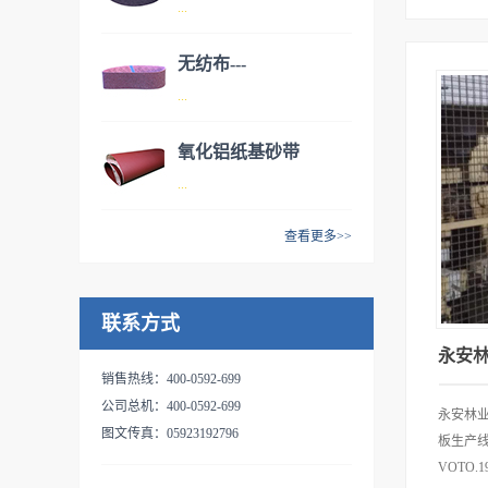
品名：双网增强长寿命切割片
...
无纺布---
品名：加强型不锈钢切割片
...
AW70150（德国进
口）
氧化铝纸基砂带
品名：无纺布---AW70150（德
...
国进口）
查看更多>>
品名：氧化铝纸基砂带
联系方式
永安林业.
销售热线：400-0592-699
公司总机：400-0592-699
永安林
图文传真：05923192796
板生产
VOTO.19