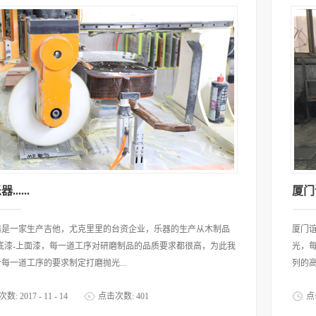
.....
厦门谊
器是一家生产吉他，尤克里里的台资企业，乐器的生产从木制品
厦门谊
上底漆-上面漆，每一道工序对研磨制品的品质要求都很高，为此我
光，
每一道工序的要求制定打磨抛光...
列的高
次数:
2017
-
11
-
14
点击次数:
401
点
得到了客户的好评，成为了长久的合作伙伴。
一致