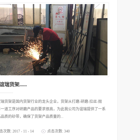
瑞货架......
瑞货架是国内货架行业的龙头企业，货架从打磨-研磨-拉丝-抛
每一道工序对研磨产品的要求很高，为此我公司为谊瑞提供了一系
品质的砂带，确保了货架产品质量的...
击次数:
2017
-
11
-
14
点击次数:
340
性。