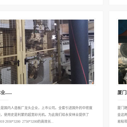
.....
厦门路
业是国内人造板厂龙头企业，上市公司。全套引进国外的中密度
厦门
线，使用史是利蒙的超宽砂光机。为此我们给永安林业提供了
金这
19 2930*3200 2750*3200的高效长...
易粘带