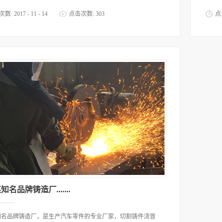
次数:
2017
-
11
-
14
点击次数:
303
点
超宽砂带，砂光效果好，板面光滑，砂带寿命长。
铅铜
本，
名品牌铸造厂.......
知名品牌铸造厂，是生产汽车零件的专业厂家，切割铸件浇冒