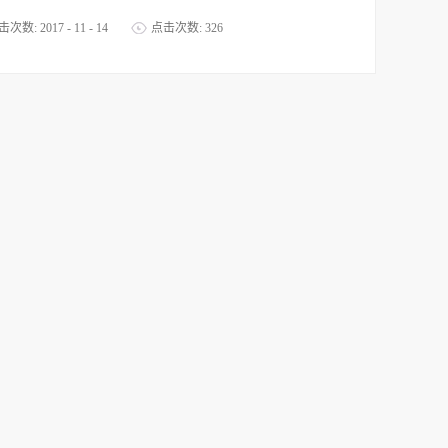
击次数:
2017
-
11
-
14
点击次数:
326
和锌合金水龙头的砂带，提高了砂带的使用寿命，降低了工厂成
同时也提高了机器人砂带抛光机的生产效率。